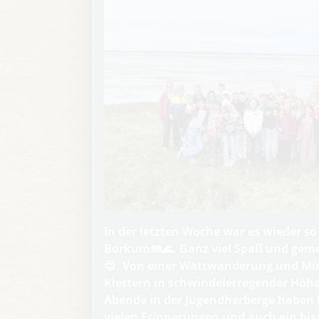
In der letzten Woche war es wieder so
Borkum🪼🌊. Ganz viel Spaß und gem
😊. Von einer Wattwanderung und Min
Klettern in schwindelerregender Höhe
Abende in der Jugendherberge haben K
vielen Erinnerungen und auch ein bis