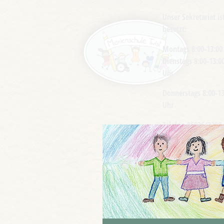
Unser Sekretariat is
besetzt:
Montags 8:00-13:00
Dienstags 8:00-13:0
Uhr
Donnerstags 8:00-13
Uhr
Telefon 05936/2398
Telefax 05936/9199