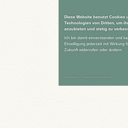
Diese Website benutzt Cookies 
Diese Website benutzt Cookies 
Technologien von Dritten, um ih
Technologien von Dritten, um ih
anzubieten und stetig zu verbes
anzubieten und stetig zu verbes
Ich bin damit einverstanden und k
Ich bin damit einverstanden und k
Einwilligung jederzeit mit Wirkung f
Einwilligung jederzeit mit Wirkung f
Zukunft widerrufen oder ändern.
Zukunft widerrufen oder ändern.
Impressum
Impressum
Datenschutzerklärung
Datenschutzerklärung