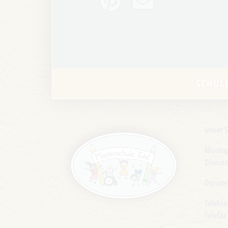
SCHUL
Unser S
Montag
Diensta
Donners
Telefon
Telefax