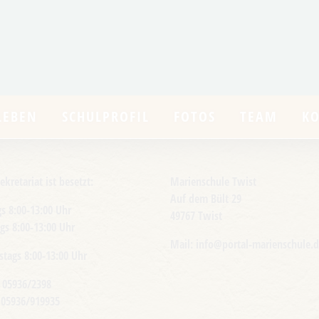
LEBEN
SCHULPROFIL
FOTOS
TEAM
K
ekretariat ist besetzt:
Marienschule Twist
Auf dem Bült 29
s 8:00-13:00 Uhr
49767 Twist
gs 8:00-13:00 Uhr
Mail: info@portal-marienschule.
tags 8:00-13:00 Uhr
 05936/2398
 05936/919935