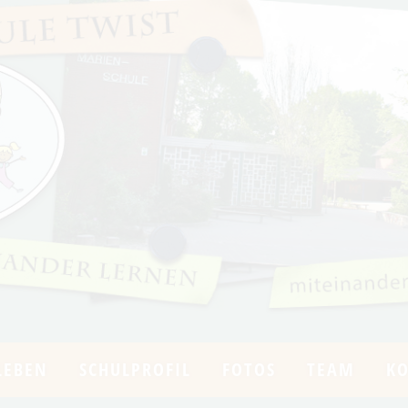
LEBEN
SCHULPROFIL
FOTOS
TEAM
K